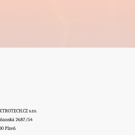
KTROTECH.CZ s.r.o
.
rňanská 2687/54
00 Plzeň