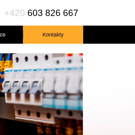
+420
603 826 667
ce
Kontakty