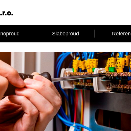
lnoproud
Slaboproud
Referen