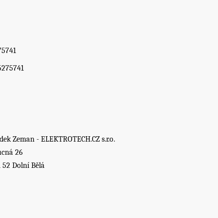
75741
5275741
dek Zeman - ELEKTROTECH.CZ s.r.o
.
ucná 26
1 52 Dolní Bělá