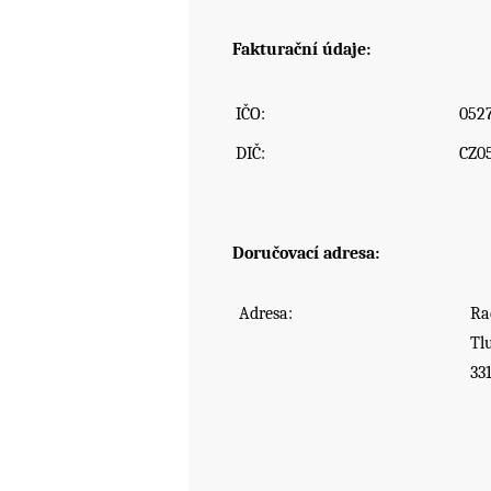
Fakturační údaje:
IČO:
052
DIČ:
CZ0
Doručovací adresa
:
Adresa:
Ra
Tl
33