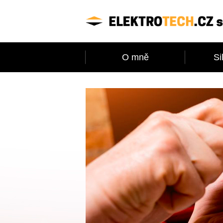
O mně
Si